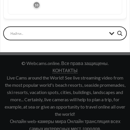
© Webcams.online. Все права защищены.
КОНТАКТЫ
Live Cams around the World! See live streaming video from
the most popular world's beach resorts, seaside promenades,
ski resorts, vacation spots, cities, buildings, landscapes and
more... Certainly, live cameras will help to plan a trip, for
example, at sea or give an opportunity to travel online all over
the world!
Онлайн web-камеры мира Онлайн трансляция всех
самых интересных мест, городов,