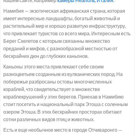
нашем сайте, например
камеры Неаполь, Италия.
Намибия — экзотическая африканская страна, которая
имеет интересные ландшафты, богатый животный и
растительный мир и хорошо развитую инфраструктуру,
что привлекает туристов со всего мира. Интересным есть
Берег Скелетов с которым связанны множество
преданий и мифов, с разнообразной местностью от
бескрайних дюн до глубоких каньонов.
Каньоны этого места привлекают себе своим
разноцветьем созданным из вулканических пород. На
побережье разбросаны остовы многочисленных
кораблей, что свидетельствует о множестве
кораблекрушений у этих берегов. Приехав в Намибию
стоит посетить и национальный парк Этоша с соленным
озером Этоша. В этих бескрайних просторах обитают
сотни различных видов птиц и животных.
Есть и еще необычное место в городе Отчиваронго —