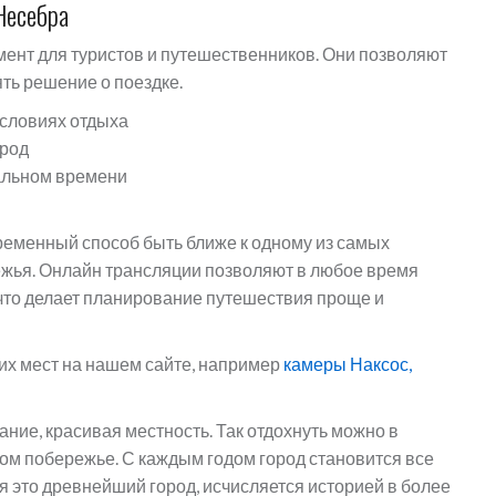
Несебра
мент для туристов и путешественников. Они позволяют
ть решение о поездке.
условиях отдыха
ород
альном времени
ременный способ быть ближе к одному из самых
жья. Онлайн трансляции позволяют в любое время
 что делает планирование путешествия проще и
их мест на нашем сайте, например
камеры Наксос,
ие, красивая местность. Так отдохнуть можно в
ом побережье. С каждым годом город становится все
я это древнейший город, исчисляется историей в более