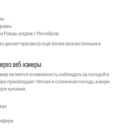
ии
орамы
 и Равды рядом с Несебром
то делает просмотр ещё более реалистичным и
через веб-камеры
мер является возможность наблюдать за погодой в
ре преобладает тёплая и солнечная погода, а море
для купания.
жах
 эфире