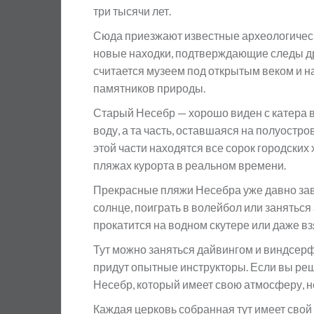
три тысячи лет.
Сюда приезжают известные археологическ
новые находки, подтверждающие следы др
считается музеем под открытым веком и н
памятников природы.
Старый Несебр — хорошо виден с катера в 
воду, а та часть, оставшаяся на полуостро
этой части находятся все сорок городских
пляжах курорта в реальном времени.
Прекрасные пляжи Несебра уже давно зав
солнце, поиграть в волейбол или занятьс
прокатится на водном скутере или даже взя
Тут можно заняться дайвингом и виндсерфи
придут опытные инструкторы. Если вы реши
Несебр, который имеет свою атмосферу, 
Каждая церковь собранная тут имеет свой