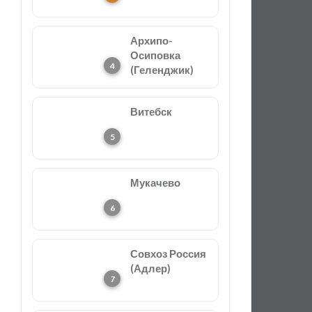
Архипо-
Осиповка
(Геленджик)
Витебск
Мукачево
Совхоз Россия
(Адлер)