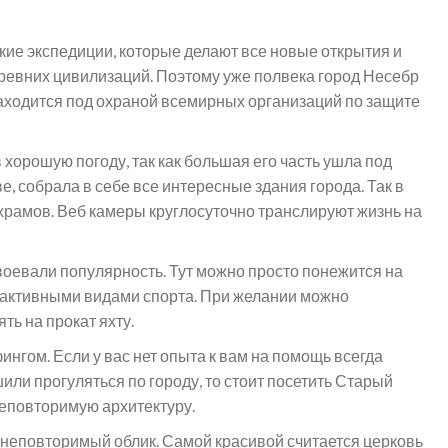
ие экспедиции, которые делают все новые открытия и
евних цивилизаций. Поэтому уже полвека город Несебр
аходится под охраной всемирных организаций по защите
хорошую погоду, так как большая его часть ушла под
ве, собрала в себе все интересные здания города. Так в
 храмов. Веб камеры круглосуточно транслируют жизнь на
оевали популярность. Тут можно просто понежится на
я активными видами спорта. При желании можно
ть на прокат яхту.
нгом. Если у вас нет опыта к вам на помощь всегда
ли прогуляться по городу, то стоит посетить Старый
неповторимую архитектуру.
 неповторимый облик. Самой красивой считается церковь