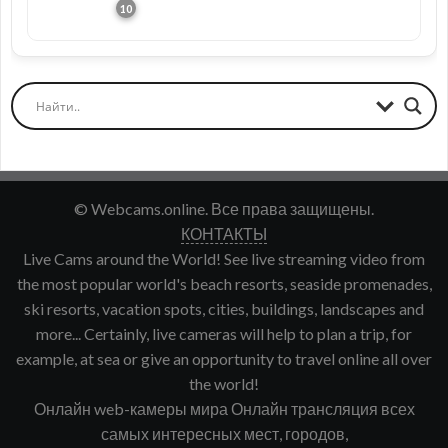
© Webcams.online. Все права защищены.
КОНТАКТЫ
Live Cams around the World! See live streaming video from
the most popular world's beach resorts, seaside promenades,
ski resorts, vacation spots, cities, buildings, landscapes and
more... Certainly, live cameras will help to plan a trip, for
example, at sea or give an opportunity to travel online all over
the world!
Онлайн web-камеры мира Онлайн трансляция всех
самых интересных мест, городов,