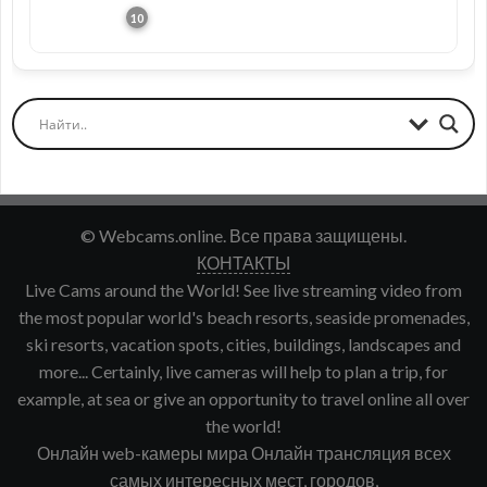
© Webcams.online. Все права защищены.
КОНТАКТЫ
Live Cams around the World! See live streaming video from
the most popular world's beach resorts, seaside promenades,
ski resorts, vacation spots, cities, buildings, landscapes and
more... Certainly, live cameras will help to plan a trip, for
example, at sea or give an opportunity to travel online all over
the world!
Онлайн web-камеры мира Онлайн трансляция всех
самых интересных мест, городов,