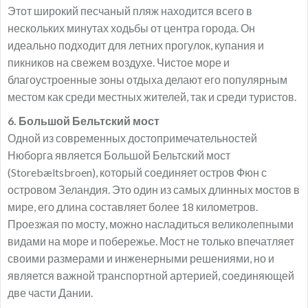
Этот широкий песчаный пляж находится всего в
нескольких минутах ходьбы от центра города. Он
идеально подходит для летних прогулок, купания и
пикников на свежем воздухе. Чистое море и
благоустроенные зоны отдыха делают его популярным
местом как среди местных жителей, так и среди туристов.
6. Большой Бельтский мост
Одной из современных достопримечательностей
Нюборга является Большой Бельтский мост
(Storebæltsbroen), который соединяет остров Фюн с
островом Зеландия. Это один из самых длинных мостов в
мире, его длина составляет более 18 километров.
Проезжая по мосту, можно насладиться великолепными
видами на море и побережье. Мост не только впечатляет
своими размерами и инженерными решениями, но и
является важной транспортной артерией, соединяющей
две части Дании.