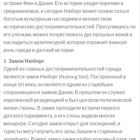
острове Фюн в Дании. Его история уходит корнями в
средневековье, и сегодня Нюборг может похвастаться
богатым культурным наследием и множеством
исторических достопримечательностей. Прогуливаясь по
его улочкам, можно почувствовать дух прошлых веков и
насладиться архитектурой, которая отражает важную
роль города в датской истории.
1. Замок Нюборг
Одной из главных достопримечательностей города
является замок Нюборг (Nyborg Slot). Построенный в
конце XII века, он является одним из старейших
сохранившихся замков Дании. В прошлом он служил
королевской резиденцией и был центром политической
жизни страны. В замке проходили встречи первого
датского парламента, а его стены видели многих
монархов. Сегодня замок открыт для посещений, и
туристы могут изучить его залы, башни и старинные
артефакты. Вокруг замка также разбит красивый парк, где