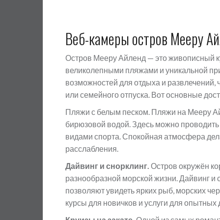
Веб-камеры остров Мееру А
Остров Мееру Айленд — это живописный к
великолепными пляжами и уникальной при
возможностей для отдыха и развлечений, 
или семейного отпуска. Вот основные до
Пляжи с белым песком. Пляжи на Мееру А
бирюзовой водой. Здесь можно проводить
видами спорта. Спокойная атмосфера дел
расслабления.
Дайвинг и снорклинг.
Остров окружён ко
разнообразной морской жизни. Дайвинг и 
позволяют увидеть ярких рыб, морских че
курсы для новичков и услуги для опытных
Круизы на закате.
Одной из самых роман