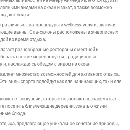
олепными видами на океан и закат, а также возможно
ождают лодки.
 различные спа-процедуры и wellness-услуги, включая
ляющие ванны. Спа-салоны расположены в живописных
одой во время отдыха.
лагает разнообразные рестораны с местной и
обовать свежие морепродукты, традиционные
ли, наслаждаясь обедом с видом на океан.
авляет множество возможностей для активного отдыха,
Эти виды спорта подойдут как для начинающих, так и для
изуются экскурсии, которые позволяют познакомиться с
те посетить близлежащие деревни, узнать о жизни
нные блюда.
 отдыха, предлагающее уникальное сочетание природы,