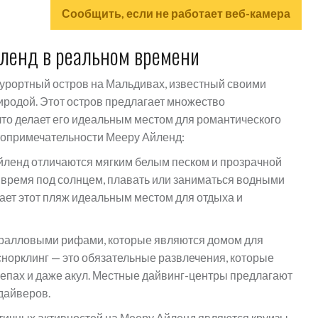
Сообщить, если не работает веб-камера
йленд в реальном времени
урортный остров на Мальдивах, известный своими
родой. Этот остров предлагает множество
что делает его идеальным местом для романтического
стопримечательности Мееру Айленд:
йленд отличаются мягким белым песком и прозрачной
 время под солнцем, плавать или заниматься водными
ает этот пляж идеальным местом для отдыха и
ралловыми рифами, которые являются домом для
снорклинг — это обязательные развлечения, которые
репах и даже акул. Местные дайвинг-центры предлагают
 дайверов.
тичных активностей на Мееру Айленд являются круизы