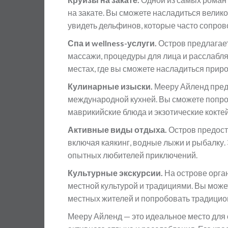
на закате. Вы сможете насладиться велик
увидеть дельфинов, которые часто сопров
Спа и wellness-услуги.
Остров предлагает
массажи, процедуры для лица и расслаб
местах, где вы сможете насладиться прир
Кулинарные изыски.
Мееру Айленд пред
международной кухней. Вы сможете попр
маврикийские блюда и экзотические коктей
Активные виды отдыха.
Остров предост
включая каякинг, водные лыжи и рыбалку. 
опытных любителей приключений.
Культурные экскурсии.
На острове орган
местной культурой и традициями. Вы може
местных жителей и попробовать традицио
Мееру Айленд — это идеальное место для