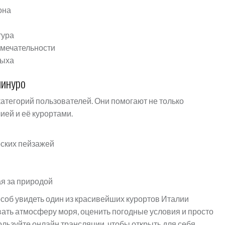
она
тура
имечательности
дыха
линуро
атегорий пользователей. Они помогают не только
лией и её курортами.
ских пейзажей
ая за природой
соб увидеть один из красивейших курортов Италии
ать атмосферу моря, оценить погодные условия и просто
льзуйте онлайн трансляции, чтобы открыть для себя