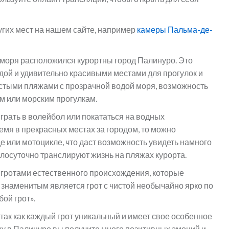
угих мест на нашем сайте, например
камеры Пальма-де-
 моря расположился курортны город Палинуро. Это
дой и удивительно красивыми местами для прогулок и
истыми пляжами с прозрачной водой моря, возможность
 или морским прогулкам.
грать в волейбол или покататься на водных
емя в прекрасных местах за городом, то можно
е или мотоцикле, что даст возможность увидеть намного
лосуточно транслируют жизнь на пляжах курорта.
гротами естественного происхождения, которые
знаменитым является грот с чистой необычайно ярко по
ой грот».
 так как каждый грот уникальный и имеет свое особенное
ыху в Палинуро вы получите много позитивных эмоций и