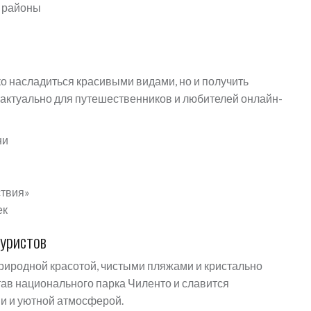
е районы
о насладиться красивыми видами, но и получить
актуально для путешественников и любителей онлайн-
ни
ствия»
ек
туристов
природной красотой, чистыми пляжами и кристально
тав национального парка Чиленто и славится
и и уютной атмосферой.