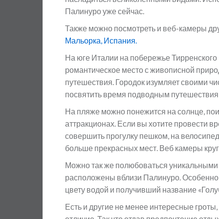
Палинуро уже сейчас.
Также можно посмотреть и веб-камеры др
Мальорка, Испания.
На юге Италии на побережье Тирренского
романтическое место с живописной приро
путешествия. Городок изумляет своими ч
посвятить время подводным путешествиям
На пляже можно понежится на солнце, пои
аттракционах. Если вы хотите провести вр
совершить прогулку пешком, на велосипед
больше прекрасных мест. Веб камеры круг
Можно так же полюбоваться уникальными 
расположены вблизи Палинуро. Особенно 
цвету водой и получивший название «Голуб
Есть и другие не менее интересные гроты,
отличие. Так что отдав предпочтение отд