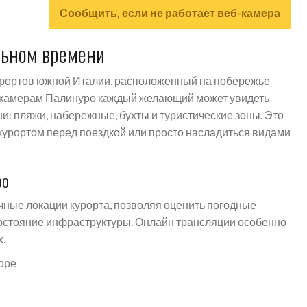
Сообщить, если не работает веб-камера
льном времени
урортов южной Италии, расположенный на побережье
б-камерам Палинуро каждый желающий может увидеть
и: пляжи, набережные, бухты и туристические зоны. Это
курортом перед поездкой или просто насладиться видами
ро
ные локации курорта, позволяя оценить погодные
состояние инфраструктуры. Онлайн трансляции особенно
.
оре