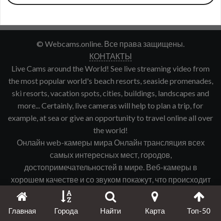
© Webcams.online. Все права защищены.
КОНТАКТЫ
Live Cams around the World! See live streaming video from
the most popular world's beach resorts, seaside promenades,
ski resorts, vacation spots, cities, buildings, landscapes and
more... Certainly, live cameras will help to plan a trip, for
example, at sea or give an opportunity to travel online all over
the world!
Онлайн web-камеры мира Онлайн трансляция всех
самых интересных мест, городов,
достопримечательностей в мире. Веб-камеры в
хорошем качестве и со звуком покажут, что происходит
именно сейчас в интересующем Вас городе, курорте и
т.д.
Главная
Города
Найти
Карта
Топ-50