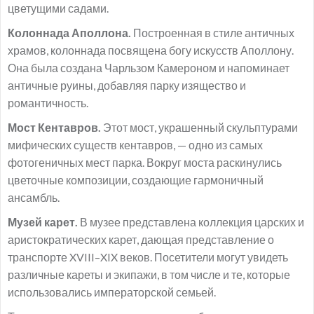
цветущими садами.
Колоннада Аполлона.
Построенная в стиле античных
храмов, колоннада посвящена богу искусств Аполлону.
Она была создана Чарльзом Камероном и напоминает
античные руины, добавляя парку изящество и
романтичность.
Мост Кентавров.
Этот мост, украшенный скульптурами
мифических существ кентавров, — одно из самых
фотогеничных мест парка. Вокруг моста раскинулись
цветочные композиции, создающие гармоничный
ансамбль.
Музей карет.
В музее представлена коллекция царских и
аристократических карет, дающая представление о
транспорте XVIII–XIX веков. Посетители могут увидеть
различные кареты и экипажи, в том числе и те, которые
использовались императорской семьей.