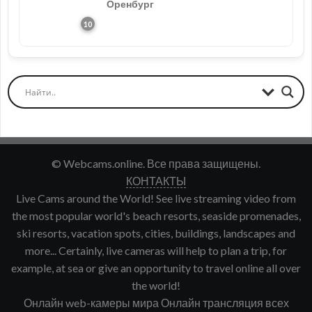
Оренбург
© Webcams.online. Все права защищены.
КОНТАКТЫ
Live Cams around the World! See live streaming video from
the most popular world's beach resorts, seaside promenades,
ski resorts, vacation spots, cities, buildings, landscapes and
more... Certainly, live cameras will help to plan a trip, for
example, at sea or give an opportunity to travel online all over
the world!
Онлайн web-камеры мира Онлайн трансляция всех