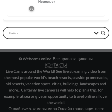
Невельск
© Webcams.online. Все права защищены.
КОНТАКТЫ
Live Cams around the World! See live streaming video from
the most popular world's beach resorts, seaside promenades,
ski resorts, vacation spots, cities, buildings, landscapes and
more... Certainly, live cameras will help to plan a trip, for
example, at sea or give an opportunity to travel online all over
the world!
Онлайн web-камеры мира Онлайн трансляция всех