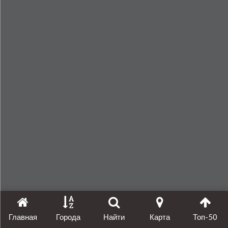
Главная
Города
Найти
Карта
Топ-50