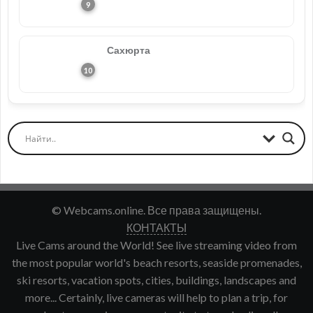
Сахюрта
© Webcams.online. Все права защищены.
КОНТАКТЫ
Live Cams around the World! See live streaming video from
the most popular world's beach resorts, seaside promenades,
ski resorts, vacation spots, cities, buildings, landscapes and
more... Certainly, live cameras will help to plan a trip, for