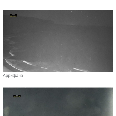
Аррифана