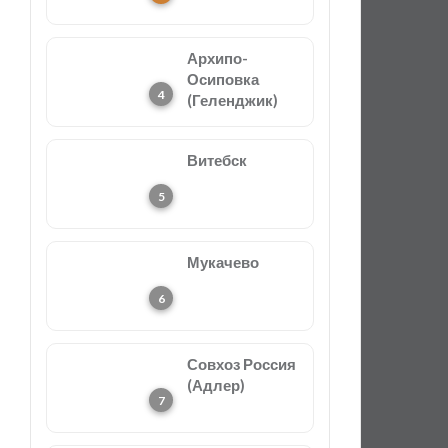
Архипо-
Осиповка
(Геленджик)
Витебск
Мукачево
Совхоз Россия
(Адлер)