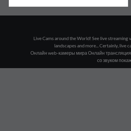
Live Cams around the World! See live streaming vi
landscapes and more... Certainly, live ca
Онлайн web-камеры мира Онлайн трансляция в
со звуком покаж