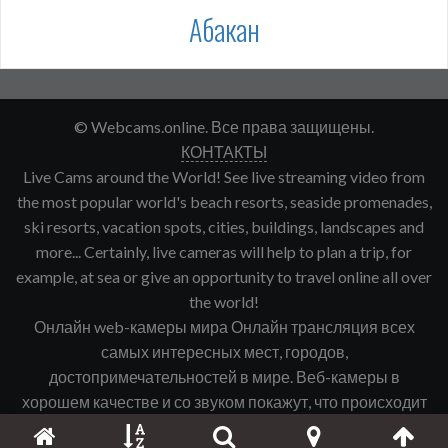
Абакан
© Webcams.online. Все права защищены.
КОНТАКТЫ
Live Cams around the World! See live streaming video from
the most popular world's beach resorts, seaside promenades,
ski resorts, vacation spots, cities, buildings, landscapes and
more... Certainly, live cameras will help to plan a trip, for
example, at sea or give an opportunity to travel online all over
the world!
Онлайн web-камеры мира Онлайн трансляция всех
самых интересных мест, городов,
достопримечательностей в мире. Веб-камеры в
хорошем качестве и со звуком покажут, что происходит
именно сейчас в интересующем Вас городе, курорте и