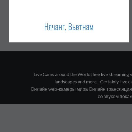
Нячанг, Вьетнам
Live Cams around the World! See live streaming vi
landscapes and more... Certainly, live ca
Онлайн web-камеры мира Онлайн трансляция в
со звуком покаж