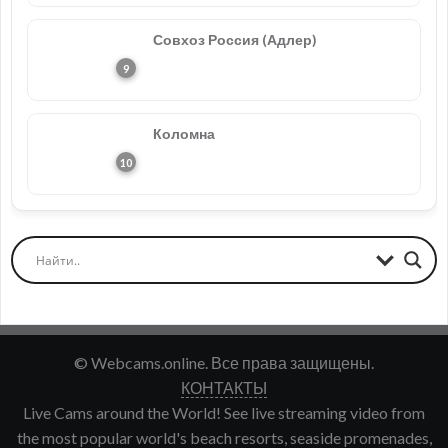
Совхоз Россия (Адлер)
Коломна
© Webcams.online. Все права защищены.
КОНТАКТЫ
Live Cams around the World! See live streaming video from
the most popular world's beach resorts, seaside promenades,