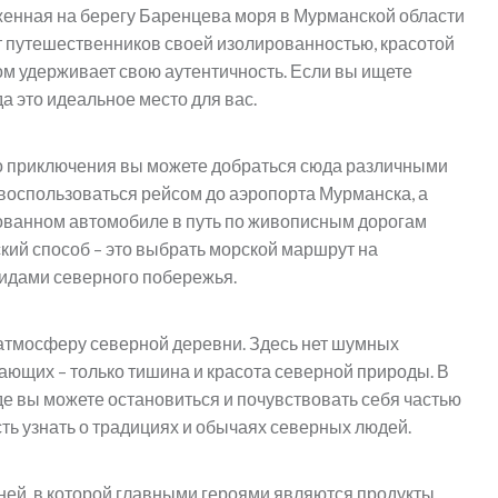
женная на берегу Баренцева моря в Мурманской области
т путешественников своей изолированностью, красотой
м удерживает свою аутентичность. Если вы ищете
а это идеальное место для вас.
о приключения вы можете добраться сюда различными
воспользоваться рейсом до аэропорта Мурманска, а
дованном автомобиле в путь по живописным дорогам
кий способ – это выбрать морской маршрут на
видами северного побережья.
 атмосферу северной деревни. Здесь нет шумных
ающих – только тишина и красота северной природы. В
де вы можете остановиться и почувствовать себя частью
ь узнать о традициях и обычаях северных людей.
ней, в которой главными героями являются продукты