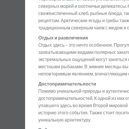
северных морей и охотничьи деликатесы.
свежеиспеченный хлеб, рыбные блюда, так
рецептам. Арктические ягоды и грибы так
традиционным северным чаем с медом и о
Отдых и развлечения
Отдых здесь – это нечто особенное. Прог
захватывающими видами полярных закатов
экстремальных ощущений могут заняться к
местными рыбаками. В зимние месяцы вы 
неповторимым явлением, впечатляющим с
Достопримечательности
Помимо уникальной природы и аутентично
достопримечательностей. К одной из них 
упавшего здесь во время Второй мировой
историю этого события. Также стоит посе
уникальную архитектуру.