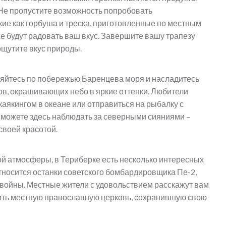
 Не пропустите возможность попробовать
ие как горбуша и треска, приготовленные по местным
же будут радовать ваш вкус. Завершите вашу трапезу
щутите вкус природы.
уляйтесь по побережью Баренцева моря и насладитесь
, окрашивающих небо в яркие оттенки. Любители
аякингом в океане или отправиться на рыбалку с
можете здесь наблюдать за северными сияниями –
воей красотой.
й атмосферы, в Териберке есть несколько интересных
относится останки советского бомбардировщика Пе-2,
 войны. Местные жители с удовольствием расскажут вам
тить местную православную церковь, сохранившую свою