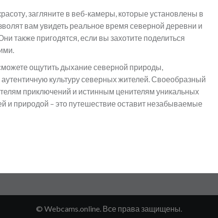
красоту, загляните в веб-камеры, которые установлены в
зволят вам увидеть реальное время северной деревни и
ни также пригодятся, если вы захотите поделиться
ими.
ы сможете ощутить дыхание северной природы,
в аутентичную культуру северных жителей. Своеобразный
скателям приключений и истинным ценителям уникальных
ей и природой – это путешествие оставит незабываемые
© Webcams.online. Все права защищены.