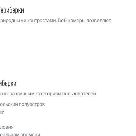
Териберки
 природными контрастами. Веб-камеры позволяют
иберки
сны различным категориям пользователей.
Кольский полуостров
ки
словия
 реальном времени