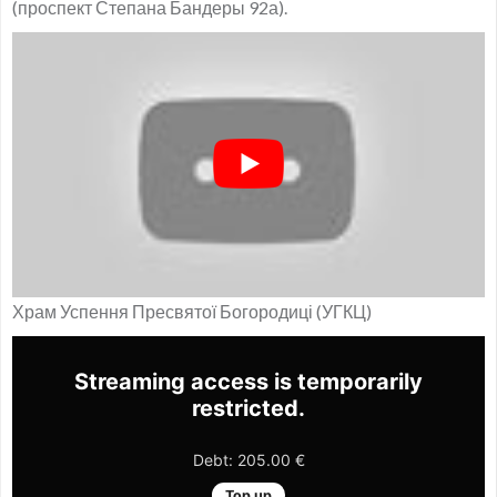
(проспект Степана Бандеры 92а).
Храм Успення Пресвятої Богородиці (УГКЦ)