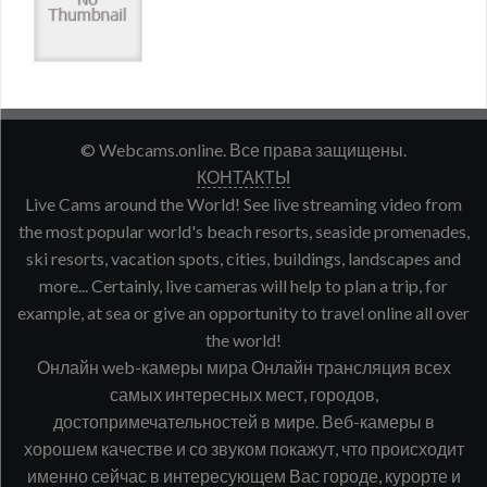
© Webcams.online. Все права защищены.
КОНТАКТЫ
Live Cams around the World! See live streaming video from
the most popular world's beach resorts, seaside promenades,
ski resorts, vacation spots, cities, buildings, landscapes and
more... Certainly, live cameras will help to plan a trip, for
example, at sea or give an opportunity to travel online all over
the world!
Онлайн web-камеры мира Онлайн трансляция всех
самых интересных мест, городов,
достопримечательностей в мире. Веб-камеры в
хорошем качестве и со звуком покажут, что происходит
именно сейчас в интересующем Вас городе, курорте и