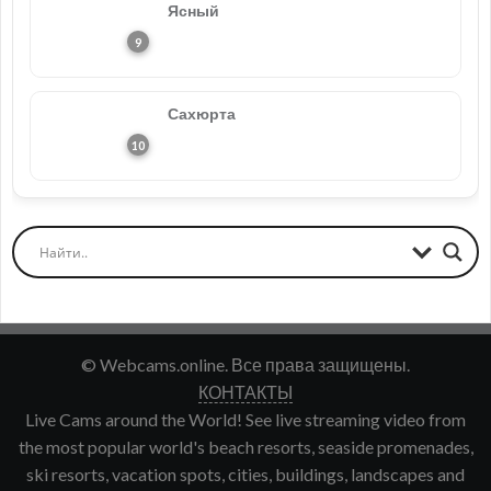
Ясный
Сахюрта
© Webcams.online. Все права защищены.
КОНТАКТЫ
Live Cams around the World! See live streaming video from
the most popular world's beach resorts, seaside promenades,
ski resorts, vacation spots, cities, buildings, landscapes and