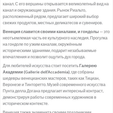
канал. С его вершины открывается великолепный вид на
канал и окружающие здания. Рынок Риальто,
расположенный рядом, предлагает широкий выбор
свежих продуктов, местных деликатесов и сувениров.
Венеция славится своими каналами, и гондолы
— это
неотъемлемая часть ее культурного наследия. Прогулка
на гондоле по узким каналам, окружённым
историческими зданиями, подарит незабываемые
впечатления и позволит ощутить дух города.
Для любителей искусства стоит посетить
Галерею
Академии (Gallerie dell’Accademia)
, где собраны
шедевры венецианских мастеров, таких как Тициан,
Веронезе и Тинторетто. Музей современного искусства
Пунта делла Догана предлагает интересный контраст,
демонстрируя работы современных художников в
историческом контексте.
Венеция также знаменита своими праздниками,