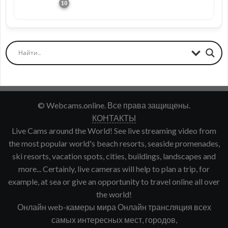
© Webcams.online. Все права защищены.
КОНТАКТЫ
Live Cams around the World! See live streaming video from
the most popular world's beach resorts, seaside promenades,
ski resorts, vacation spots, cities, buildings, landscapes and
more... Certainly, live cameras will help to plan a trip, for
example, at sea or give an opportunity to travel online all over
the world!
Онлайн web-камеры мира Онлайн трансляция всех
самых интересных мест, городов,