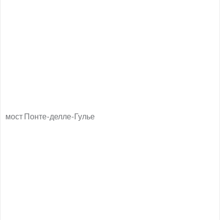
мост Понте-делле-Гулье