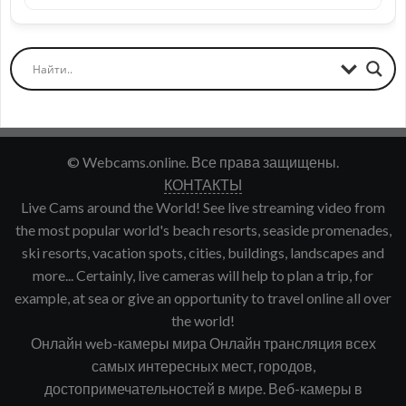
© Webcams.online. Все права защищены.
КОНТАКТЫ
Live Cams around the World! See live streaming video from
the most popular world's beach resorts, seaside promenades,
ski resorts, vacation spots, cities, buildings, landscapes and
more... Certainly, live cameras will help to plan a trip, for
example, at sea or give an opportunity to travel online all over
the world!
Онлайн web-камеры мира Онлайн трансляция всех
самых интересных мест, городов,
достопримечательностей в мире. Веб-камеры в