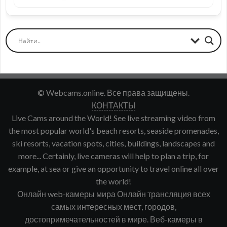
© Webcams.online. Все права защищены.
КОНТАКТЫ
Live Cams around the World! See live streaming video from
the most popular world's beach resorts, seaside promenades,
ski resorts, vacation spots, cities, buildings, landscapes and
more... Certainly, live cameras will help to plan a trip, for
example, at sea or give an opportunity to travel online all over
the world!
Онлайн web-камеры мира Онлайн трансляция всех
самых интересных мест, городов,
достопримечательностей в мире. Веб-камеры в