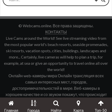
© Webcams.online. Все права защищены.
КОНТАКТЫ
Live Cams around the World! See live streaming video from
the most popular world's beach resorts, seaside promenades,
ski resorts, vacation spots, cities, buildings, landscapes and
more... Certainly, live cameras will help to plan a trip, for
example, at sea or give an opportunity to travel online all over
the world!
Онлайн web-камеры мира Онлайн трансляция всех
самых интересных мест, городов,
достопримечательностей в мире. Веб-камеры в
хорошем качестве и со звуком покажут, что происходит
именно сейчас в интересующем Вас городе, курорте и
т.д.
Главная
Города
Найти
Карта
Топ-50