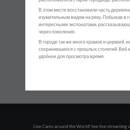
В этом месте восстановили часть деревян
изумительным видом на реку. Побывав в го
интересными экспонатами, рассказывающ
через поколения.
В городе так же много храмов и церквей, к
сохранившиеся с прошлых столетий. Веб 
удобное для просмотра время.
Live Cams around the World! See live streaming vi