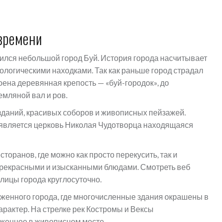
 времени
ился небольшой город Буй. История города насчитывает
еологическими находками. Так как раньше город страдал
роена деревянная крепость — «буй-городок», до
мляной вал и ров.
зданий, красивых соборов и живописных пейзажей.
 является церковь Николая Чудотворца находящаяся
торанов, где можно как просто перекусить, так и
 прекрасными и изысканными блюдами. Смотреть веб
лицы города круглосуточно.
оженного города, где многочисленные здания окрашены в
характер. На стрелке рек Костромы и Вексы
женное в живописном месте.