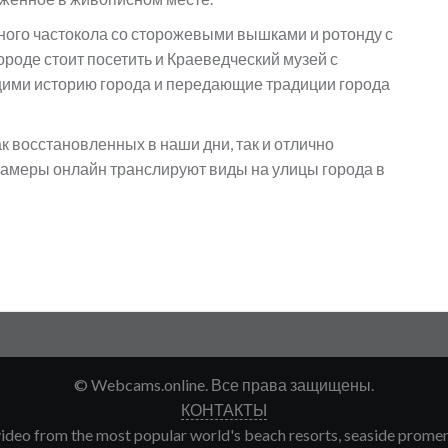
ного частокола со сторожевыми вышками и ротонду с
роде стоит посетить и Краеведческий музей с
ими историю города и передающие традиции города
ак восстановленных в наши дни, так и отлично
камеры онлайн транслируют виды на улицы города в
© Webcams.online. Все права защищены.
КОНТАКТЫ
deo from the most popular world's beach resorts, seaside promenade