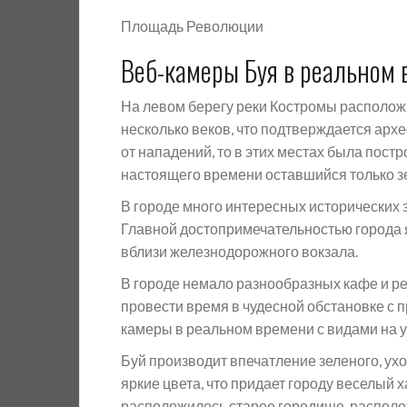
Площадь Революции
Веб-камеры Буя в реальном
На левом берегу реки Костромы располож
несколько веков, что подтверждается арх
от нападений, то в этих местах была пост
настоящего времени оставшийся только зе
В городе много интересных исторических 
Главной достопримечательностью города
вблизи железнодорожного вокзала.
В городе немало разнообразных кафе и рес
провести время в чудесной обстановке с
камеры в реальном времени с видами на у
Буй производит впечатление зеленого, ух
яркие цвета, что придает городу веселый 
расположилось старое городище, располо