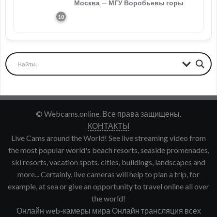
Москва — МГУ Воробьевы горы
© Webcams.online. Все права защищены.
КОНТАКТЫ
Live Cams around the World! See live streaming video from
the most popular world's beach resorts, seaside promenades,
ski resorts, vacation spots, cities, buildings, landscapes and
more... Certainly, live cameras will help to plan a trip, for
example, at sea or give an opportunity to travel online all over
the world!
Онлайн web-камеры мира Онлайн трансляция всех