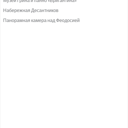
Музей Грина и панно «Бригантина»
Набережная Десантников
Панорамная камера над Феодосией