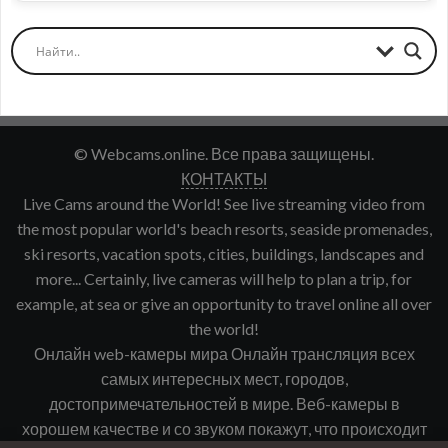
© Webcams.online. Все права защищены.
КОНТАКТЫ
Live Cams around the World! See live streaming video from
the most popular world's beach resorts, seaside promenades,
ski resorts, vacation spots, cities, buildings, landscapes and
more... Certainly, live cameras will help to plan a trip, for
example, at sea or give an opportunity to travel online all over
the world!
Онлайн web-камеры мира Онлайн трансляция всех
самых интересных мест, городов,
достопримечательностей в мире. Веб-камеры в
хорошем качестве и со звуком покажут, что происходит