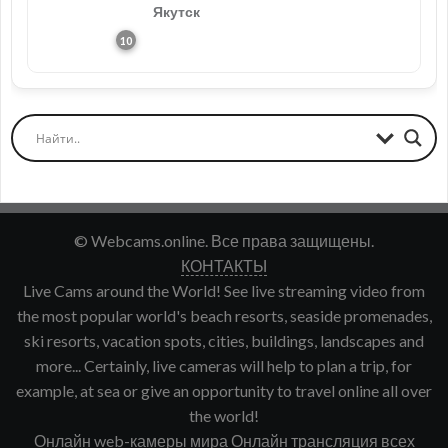
Якутск
© Webcams.online. Все права защищены.
КОНТАКТЫ
Live Cams around the World! See live streaming video from
the most popular world's beach resorts, seaside promenades,
ski resorts, vacation spots, cities, buildings, landscapes and
more... Certainly, live cameras will help to plan a trip, for
example, at sea or give an opportunity to travel online all over
the world!
Онлайн web-камеры мира Онлайн трансляция всех