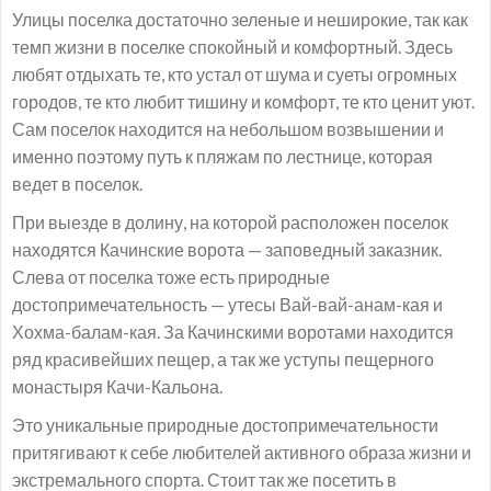
Улицы поселка достаточно зеленые и неширокие, так как
темп жизни в поселке спокойный и комфортный. Здесь
любят отдыхать те, кто устал от шума и суеты огромных
городов, те кто любит тишину и комфорт, те кто ценит уют.
Сам поселок находится на небольшом возвышении и
именно поэтому путь к пляжам по лестнице, которая
ведет в поселок.
При выезде в долину, на которой расположен поселок
находятся Качинские ворота — заповедный заказник.
Слева от поселка тоже есть природные
достопримечательность — утесы Вай-вай-анам-кая и
Хохма-балам-кая. За Качинскими воротами находится
ряд красивейших пещер, а так же уступы пещерного
монастыря Качи-Кальона.
Это уникальные природные достопримечательности
притягивают к себе любителей активного образа жизни и
экстремального спорта. Стоит так же посетить в