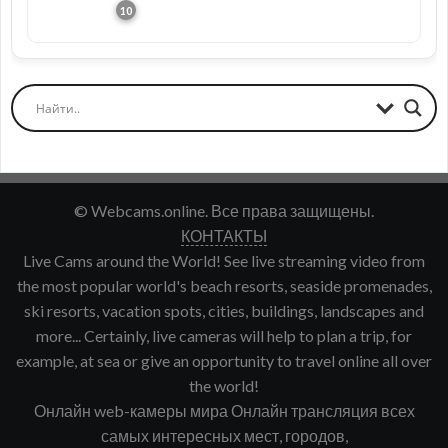
© Webcams.online. Все права защищены.
КОНТАКТЫ
Live Cams around the World! See live streaming video from
the most popular world's beach resorts, seaside promenades,
ski resorts, vacation spots, cities, buildings, landscapes and
more... Certainly, live cameras will help to plan a trip, for
example, at sea or give an opportunity to travel online all over
the world!
Онлайн web-камеры мира Онлайн трансляция всех
самых интересных мест, городов,