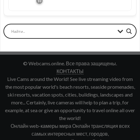
© Webcams.online. Все права защищены.
КОНТАКТЫ
Live Cams around the World! See live streaming video from
the most popular world's beach resorts, seaside promenades,
ski resorts, vacation spots, cities, buildings, landscapes and
more... Certainly, live cameras will help to plan a trip, for
example, at sea or give an opportunity to travel online all over
the world!
Онлайн web-камеры мира Онлайн трансляция всех
самых интересных мест, городов,