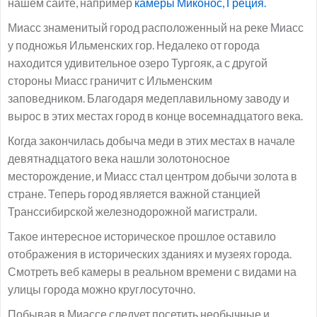
нашем сайте, например
камеры Миконос, Греция.
Миасс знаменитый город расположенный на реке Миасс
у подножья Ильменских гор. Недалеко от города
находится удивительное озеро Тургояк, а с другой
стороны Миасс граничит с Ильменским
заповедником. Благодаря медеплавильному заводу и
вырос в этих местах город в конце восемнадцатого века.
Когда закончилась добыча меди в этих местах в начале
девятнадцатого века нашли золотоносное
месторождение, и Миасс стал центром добычи золота в
стране. Теперь город является важной станцией
Транссибирской железнодорожной магистрали.
Такое интересное историческое прошлое оставило
отображения в исторических зданиях и музеях города.
Смотреть веб камеры в реальном времени с видами на
улицы города можно круглосуточно.
Побывав в Миассе следует посетить необычные и