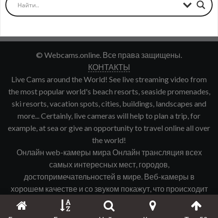
© Webcams.online. Все права защищены.
КОНТАКТЫ
Live Cams around the World! See live streaming video from
the most popular world's beach resorts, seaside promenades,
ski resorts, vacation spots, cities, buildings, landscapes and
more... Certainly, live cameras will help to plan a trip, for
example, at sea or give an opportunity to travel online all over
the world!
Онлайн web-камеры мира Онлайн трансляция всех
самых интересных мест, городов,
достопримечательностей в мире. Веб-камеры в
хорошем качестве и со звуком покажут, что происходит
именно сейчас в интересующем Вас городе, курорте и
т.д.