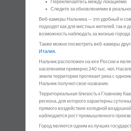
Переключайтесь между локациями
Следите за обновлениями в реальн
Веб-камеры Нальчика — это удобный и сов
подходят как для местных жителей, так и
возможность наблюдать за жизнью города
Также можно посмотреть веб-камеры друг
Италия.
Нальчик расположен на юге России и явля
населением примерно 240 тыс. чел. Населе
земли территории протекает река с однои
Нальчик получил свое название.
Территориальная близость к Главному Ка
региона, для которого характерны суточн
прямого воздействия холодной воздушной
наблюдается рост промышленного производ
Город является одним из лучших государс