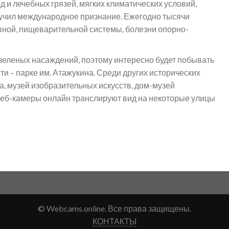
и лечебных грязей, мягких климатических условий,
лучил международное признание. Ежегодно тысячи
вной, пищеварительной системы, болезни опорно-
зеленых насаждений, поэтому интересно будет побывать
и – парке им. Атажукина. Среди других исторических
а, музей изобразительных искусств, дом-музей
Веб-камеры онлайн транслируют вид на некоторые улицы
© Webcams.online. Все права защищены.
КОНТАКТЫ