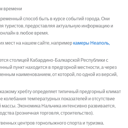
ом времени
ременный способ быть в курсе событий города. Они
 для туристов, предоставляя актуальную информацию и
 онлайн в любое время.
их мест на нашем сайте, например
камеры Неаполь,
ется столицей Кабардино-Балкарской Республики с
нный пункт находится в предгорной местности, а через
менным наименованием, от которой, по одной из версий,
вказкому хребту определяет типичный предгорный климат
ые колебания температурных показателей и отсутствие
 массы. Экономика Нальчика интенсивно развивается,
ства (розничная торговля, строительство).
твенных центров горнолыжного спорта и туризма.