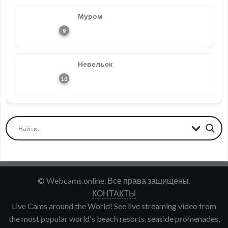
Муром
Невельск
© Webcams.online. Все права защищены.
КОНТАКТЫ
Live Cams around the World! See live streaming video from
the most popular world's beach resorts, seaside promenades,