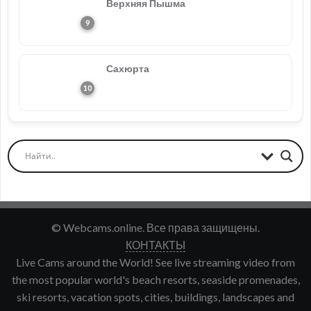
Верхняя Пышма
Сахюрта
© Webcams.online. Все права защищены.
КОНТАКТЫ
Live Cams around the World! See live streaming video from
the most popular world's beach resorts, seaside promenades,
ski resorts, vacation spots, cities, buildings, landscapes and