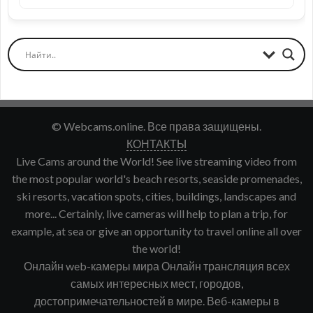
© Webcams.online. Все права защищены.
КОНТАКТЫ
Live Cams around the World! See live streaming video from
the most popular world's beach resorts, seaside promenades,
ski resorts, vacation spots, cities, buildings, landscapes and
more... Certainly, live cameras will help to plan a trip, for
example, at sea or give an opportunity to travel online all over
the world!
Онлайн web-камеры мира Онлайн трансляция всех
самых интересных мест, городов,
достопримечательностей в мире. Веб-камеры в