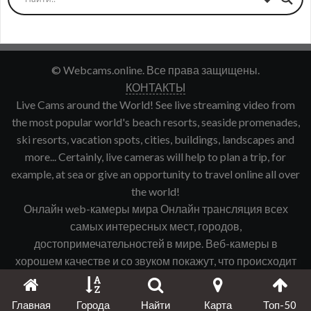
© Webcams.online. Все права защищены.
КОНТАКТЫ
Live Cams around the World! See live streaming video from
the most popular world's beach resorts, seaside promenades,
ski resorts, vacation spots, cities, buildings, landscapes and
more... Certainly, live cameras will help to plan a trip, for
example, at sea or give an opportunity to travel online all over
the world!
Онлайн web-камеры мира Онлайн трансляция всех
самых интересных мест, городов,
достопримечательностей в мире. Веб-камеры в
хорошем качестве и со звуком покажут, что происходит
именно сейчас в интересующем Вас городе, курорте и
т.д.
Главная
Города
Найти
Карта
Топ-50