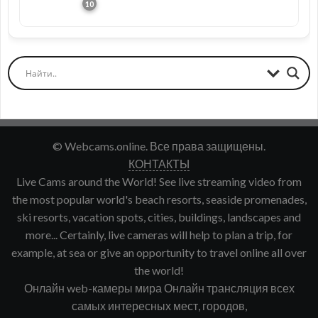
© Webcams.online. Все права защищены.
КОНТАКТЫ
Live Cams around the World! See live streaming video from
the most popular world's beach resorts, seaside promenades,
ski resorts, vacation spots, cities, buildings, landscapes and
more... Certainly, live cameras will help to plan a trip, for
example, at sea or give an opportunity to travel online all over
the world!
Онлайн web-камеры мира Онлайн трансляция всех
самых интересных мест, городов,