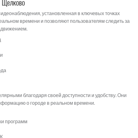
ы Щелково
видеонаблюдения, установленная в ключевых точках
реальном времени и позволяют пользователям следить за
м движением.
ц
ми
ода
лярными благодаря своей доступности и удобству. Они
нформацию о городе в реальном времени.
вки программ
ПК