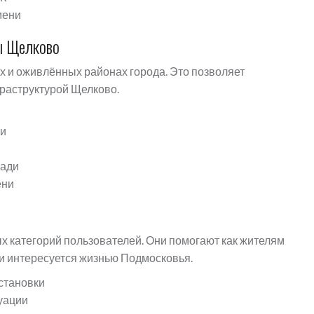
мени
ы Щелково
 и оживлённых районах города. Это позволяет
раструктурой Щелково.
ки
щади
ени
х категорий пользователей. Они помогают как жителям
или интересуется жизнью Подмосковья.
становки
уации