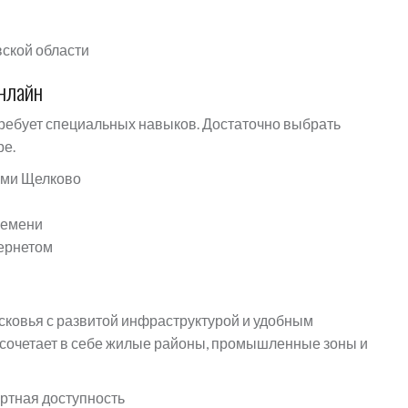
вской области
нлайн
требует специальных навыков. Достаточно выбрать
ре.
ами Щелково
ремени
тернетом
ковья с развитой инфраструктурой и удобным
сочетает в себе жилые районы, промышленные зоны и
ортная доступность