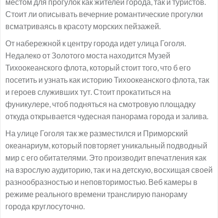
местом для прогулок как жителей города, так и туристов.
Стоит ли описывать вечерние романтические прогулки
всматриваясь в красоту морских пейзажей.
От набережной к центру города идет улица Гоголя.
Недалеко от Золотого моста находится Музей
Тихоокеанского флота, который стоит того, что б его
посетить и узнать как историю Тихоокеанского флота, так
и героев служивших тут. Стоит прокатиться на
фуникулере, чтоб подняться на смотровую площадку
откуда открывается чудесная панорама города и залива.
На улице Гоголя так же разместился и Приморский
океанариум, который повторяет уникальный подводный
мир с его обитателями. Это производит впечатления как
на взрослую аудиторию, так и на детскую, восхищая своей
разнообразностью и неповторимостью. Веб камеры в
режиме реального времени транслирую панораму
города круглосуточно.