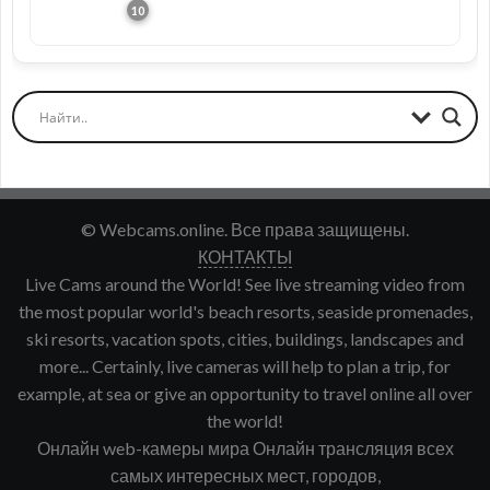
© Webcams.online. Все права защищены.
КОНТАКТЫ
Live Cams around the World! See live streaming video from
the most popular world's beach resorts, seaside promenades,
ski resorts, vacation spots, cities, buildings, landscapes and
more... Certainly, live cameras will help to plan a trip, for
example, at sea or give an opportunity to travel online all over
the world!
Онлайн web-камеры мира Онлайн трансляция всех
самых интересных мест, городов,