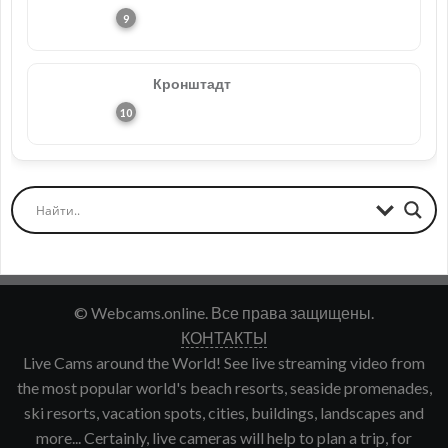
Кронштадт
© Webcams.online. Все права защищены.
КОНТАКТЫ
Live Cams around the World! See live streaming video from
the most popular world's beach resorts, seaside promenades,
ski resorts, vacation spots, cities, buildings, landscapes and
more... Certainly, live cameras will help to plan a trip, for