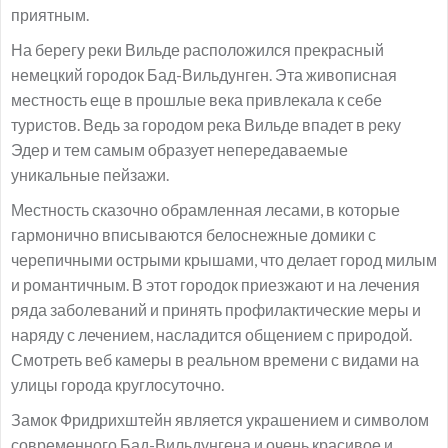
приятным.
На берегу реки Вильде расположился прекрасный
немецкий городок Бад-Вильдунген. Эта живописная
местность еще в прошлые века привлекала к себе
туристов. Ведь за городом река Вильде впадет в реку
Эдер и тем самым образует непередаваемые
уникальные пейзажи.
Местность сказочно обрамленная лесами, в которые
гармонично вписываются белоснежные домики с
черепичными острыми крышами, что делает город милым
и романтичным. В этот городок приезжают и на лечения
ряда заболеваний и принять профилактические меры и
наряду с лечением, насладится общением с природой.
Смотреть веб камеры в реальном времени с видами на
улицы города круглосуточно.
Замок Фридрихштейн является украшением и символом
современного Бад-Вильдунгена и очень красивое и