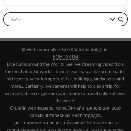
© Webcams.online. Все права защищены.
КОНТАКТЫ
Live Cams around the World! See live streaming video from
the most popular world's beach resorts, seaside promenades,
ski resorts, vacation spots, cities, buildings, landscapes and
more... Certainly, live cameras will help to plan a trip, for
example, at sea or give an opportunity to travel online all over
the world!
Онлайн web-камеры мира Онлайн трансляция всех
самых интересных мест, городов,
достопримечательностей в мире. Веб-камеры в
хорошем качестве и со звуком покажут, что происходит