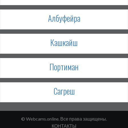
Албуфейра
Кашкайш
Портиман
Сагреш
© Webcams.online. Все права защищены.
КОНТАКТЫ