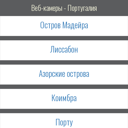
Веб-камеры - Португалия
Остров Мадейра
Лиссабон
Азорские острова
Коимбра
Порту