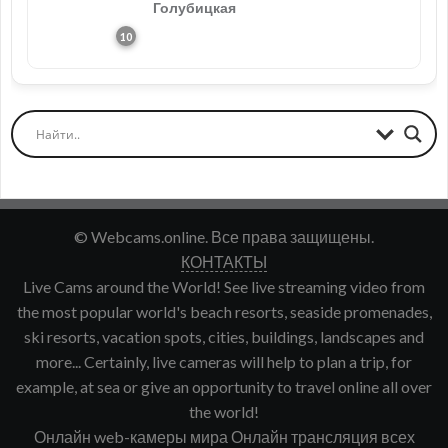
Голубицкая
© Webcams.online. Все права защищены.
КОНТАКТЫ
Live Cams around the World! See live streaming video from
the most popular world's beach resorts, seaside promenades,
ski resorts, vacation spots, cities, buildings, landscapes and
more... Certainly, live cameras will help to plan a trip, for
example, at sea or give an opportunity to travel online all over
the world!
Онлайн web-камеры мира Онлайн трансляция всех