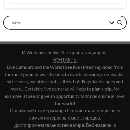
© Webcams.online. Все права защищены.
КОНТАКТЫ
Live Cams around the World! See live streaming video from
the most popular world's beach resorts, seaside promenades,
ski resorts, vacation spots, cities, buildings, landscapes and
more... Certainly, live cameras will help to plan a trip, for
example, at sea or give an opportunity to travel online all over
the world!
Онлайн web-камеры мира Онлайн трансляция всех
самых интересных мест, городов,
достопримечательностей в мире. Веб-камеры в