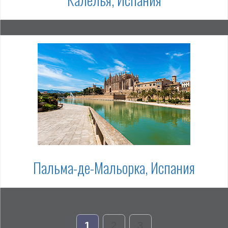
Пальма-де-Мальорка, Испания
1
2
3