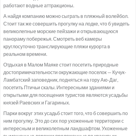
работают водные аттракционы.
А найдя компанию можно сыграть в пляжный волейбол.
Стоит так же совершить прогулку на лодке, что б увидеть
великолепные морские пейзажи и открывающуюся
панораму побережья. Смотреть веб камеры
круглосуточно транслирующие пляжи курорта в
реальном времени.
Отдыхая в Малом Маяке стоит посетить природные
достопримечательности окружающие поселок — Кучук-
Ламбатский заповедник, подняться на гору Аю-Даг,
посетить Птичьи скалы. Интересными зданиями и
открытыми для посещения туристов являются усадьбы
князей Раевских и Гагариных.
Парки вокруг этих усадьб стоит того, что б совершить по
ним прогулку. Это до сих пор ухоженные территории с
интересным и великолепным ландшафтом. Ухоженные
вымощенные дорожки проложенные по красивым