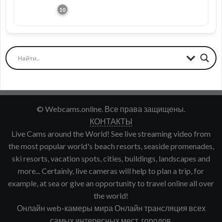
© Webcams.online. Все права защищены.
КОНТАКТЫ
Live Cams around the World! See live streaming video from
the most popular world's beach resorts, seaside promenades,
ski resorts, vacation spots, cities, buildings, landscapes and
more... Certainly, live cameras will help to plan a trip, for
example, at sea or give an opportunity to travel online all over
the world!
Онлайн web-камеры мира Онлайн трансляция всех
самых интересных мест, городов,