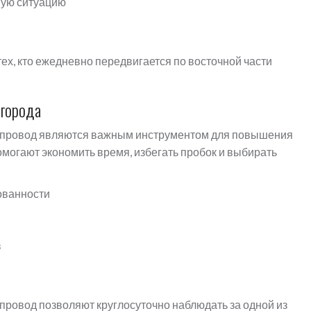
ную ситуацию
ех, кто ежедневно передвигается по восточной части
 города
епровод являются важным инструментом для повышения
могают экономить время, избегать пробок и выбирать
ованности
в
ровод позволяют круглосуточно наблюдать за одной из