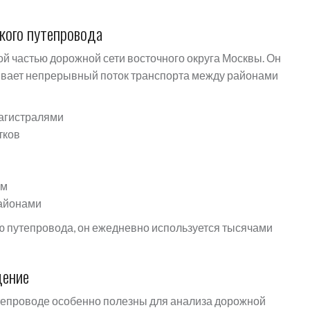
кого путепровода
й частью дорожной сети восточного округа Москвы. Он
ивает непрерывный поток транспорта между районами
магистралями
тков
ам
районами
 путепровода, он ежедневно используется тысячами
дение
епроводе особенно полезны для анализа дорожной